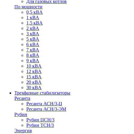
Для газовых котлов
По мощности
0,5 кВA
1 кВA
1,5 кВA
2 кВA
3 кВA
5 кВA
6 кВA
7 кВA
8 кВA
9 кВA
10 кВA
12 кВA
15 кВA
20 кВA
30 кВA
Трехфазные стабилизаторы
Ресанта
Ресанта АСН/3-Ц
Ресанта АСН/3-ЭМ
Рубин
Рубин ЦСН/3
Рубин ТСН/3
Энергия