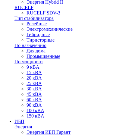
Энергия Hybrid II
RUCELF
RUCELF SDV-3
Тип стабилизатора
Релейные
Электромеханические
Гибридные
Тиристорные
По назначению
Для дома
Промышленные
По мощности
9 кВA
15 кВA
20 кВA
25 кВA
30 кВA
45 кВA
60 кВA
90 кВA
100 кВA
150 кВA
ИБП
Энергия
Энергия ИБП Гарант