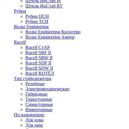
Штиль ИнСтаб IS
Штиль ИнСтаб RT
Рубин
Рубин ЦСН
Рубин ТСН
Вольт Engineering
Вольт Engineering Килогерц
Вольт Engineering Ампер
Rucelf
Rucelf СтАР
Rucelf SRF II
Rucelf SRW II
Rucelf SDF II
Rucelf SDW II
Rucelf КОТЁЛ
Тип стабилизатора
Релейные
Электромеханические
Гибридные
Тиристорные
Симисторные
Инверторные
По назначению
Для дома
Для дачи