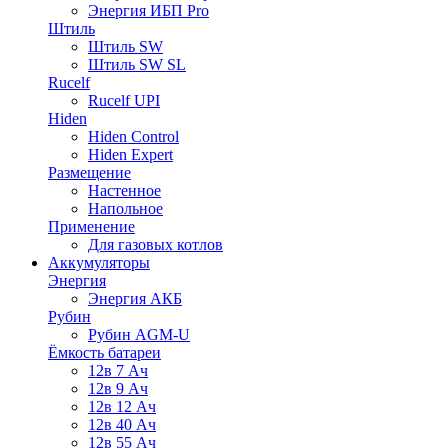
Энергия ИБП Pro
Штиль
Штиль SW
Штиль SW SL
Rucelf
Rucelf UPI
Hiden
Hiden Control
Hiden Expert
Размещение
Настенное
Напольное
Применение
Для газовых котлов
Аккумуляторы
Энергия
Энергия АКБ
Рубин
Рубин AGM-U
Ёмкость батареи
12в 7 Ач
12в 9 Ач
12в 12 Ач
12в 40 Ач
12в 55 Ач