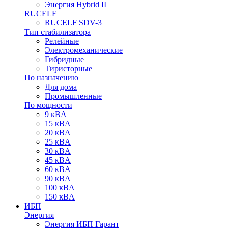
Энергия Hybrid II
RUCELF
RUCELF SDV-3
Тип стабилизатора
Релейные
Электромеханические
Гибридные
Тиристорные
По назначению
Для дома
Промышленные
По мощности
9 кВA
15 кВA
20 кВA
25 кВA
30 кВA
45 кВA
60 кВA
90 кВA
100 кВA
150 кВA
ИБП
Энергия
Энергия ИБП Гарант