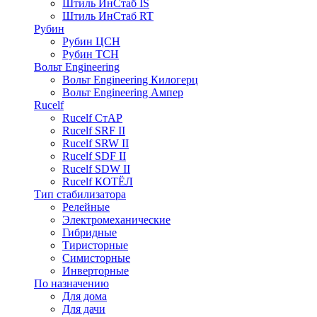
Штиль ИнСтаб IS
Штиль ИнСтаб RT
Рубин
Рубин ЦСН
Рубин ТСН
Вольт Engineering
Вольт Engineering Килогерц
Вольт Engineering Ампер
Rucelf
Rucelf СтАР
Rucelf SRF II
Rucelf SRW II
Rucelf SDF II
Rucelf SDW II
Rucelf КОТЁЛ
Тип стабилизатора
Релейные
Электромеханические
Гибридные
Тиристорные
Симисторные
Инверторные
По назначению
Для дома
Для дачи