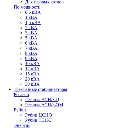
Для газовых котлов
По мощности
0,5 кВA
1 кВA
1,5 кВA
2 кВA
3 кВA
5 кВA
6 кВA
7 кВA
8 кВA
9 кВA
10 кВA
12 кВA
15 кВA
20 кВA
30 кВA
Трехфазные стабилизаторы
Ресанта
Ресанта АСН/3-Ц
Ресанта АСН/3-ЭМ
Рубин
Рубин ЦСН/3
Рубин ТСН/3
Энергия