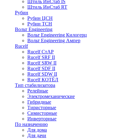
Штиль ИнСтаб IS
Штиль ИнСтаб RT
Рубин
Рубин ЦСН
Рубин ТСН
Вольт Engineering
Вольт Engineering Килогерц
Вольт Engineering Ампер
Rucelf
Rucelf СтАР
Rucelf SRF II
Rucelf SRW II
Rucelf SDF II
Rucelf SDW II
Rucelf КОТЁЛ
Тип стабилизатора
Релейные
Электромеханические
Гибридные
Тиристорные
Симисторные
Инверторные
По назначению
Для дома
Для дачи