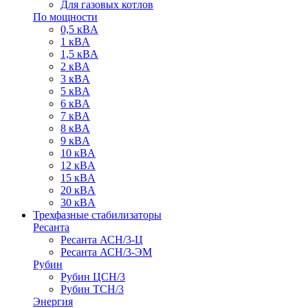
Для газовых котлов
По мощности
0,5 кВA
1 кВA
1,5 кВA
2 кВA
3 кВA
5 кВA
6 кВA
7 кВA
8 кВA
9 кВA
10 кВA
12 кВA
15 кВA
20 кВA
30 кВA
Трехфазные стабилизаторы
Ресанта
Ресанта АСН/3-Ц
Ресанта АСН/3-ЭМ
Рубин
Рубин ЦСН/3
Рубин ТСН/3
Энергия