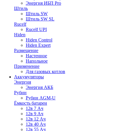
Энергия ИБП Pro
Штиль
Штиль SW
Штиль SW SL
Rucelf
Rucelf UPI
Hiden
Hiden Control
Hiden Expert
Размещение
Настенное
Напольное
Применение
Для газовых котлов
Аккумуляторы
Энергия
Энергия АКБ
Рубин
Рубин AGM-U
Ёмкость батареи
12в 7 Ач
12в 9 Ач
12в 12 Ач
12в 40 Ач
12в 55 Ач