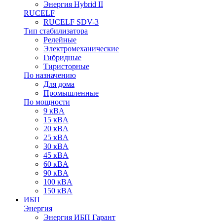
Энергия Hybrid II
RUCELF
RUCELF SDV-3
Тип стабилизатора
Релейные
Электромеханические
Гибридные
Тиристорные
По назначению
Для дома
Промышленные
По мощности
9 кВA
15 кВA
20 кВA
25 кВA
30 кВA
45 кВA
60 кВA
90 кВA
100 кВA
150 кВA
ИБП
Энергия
Энергия ИБП Гарант