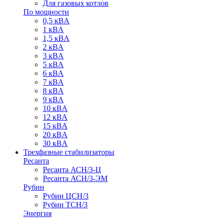
Для газовых котлов
По мощности
0,5 кВA
1 кВA
1,5 кВA
2 кВA
3 кВA
5 кВA
6 кВA
7 кВA
8 кВA
9 кВA
10 кВA
12 кВA
15 кВA
20 кВA
30 кВA
Трехфазные стабилизаторы
Ресанта
Ресанта АСН/3-Ц
Ресанта АСН/3-ЭМ
Рубин
Рубин ЦСН/3
Рубин ТСН/3
Энергия