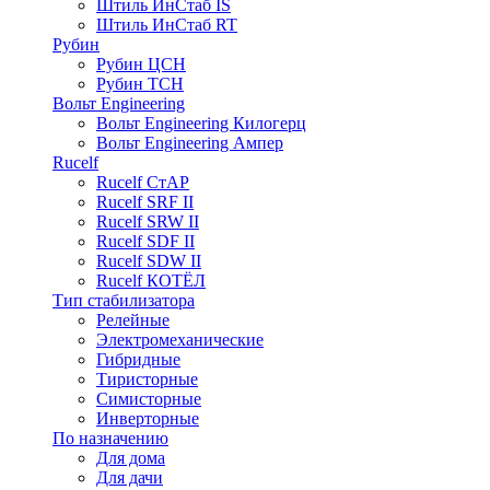
Штиль ИнСтаб IS
Штиль ИнСтаб RT
Рубин
Рубин ЦСН
Рубин ТСН
Вольт Engineering
Вольт Engineering Килогерц
Вольт Engineering Ампер
Rucelf
Rucelf СтАР
Rucelf SRF II
Rucelf SRW II
Rucelf SDF II
Rucelf SDW II
Rucelf КОТЁЛ
Тип стабилизатора
Релейные
Электромеханические
Гибридные
Тиристорные
Симисторные
Инверторные
По назначению
Для дома
Для дачи