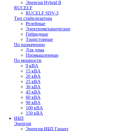
Энергия Hybrid II
RUCELF
RUCELF SDV-3
Тип стабилизатора
Релейные
Электромеханические
Гибридные
Тиристорные
По назначению
Для дома
Промышленные
По мощности
9 кВA
15 кВA
20 кВA
25 кВA
30 кВA
45 кВA
60 кВA
90 кВA
100 кВA
150 кВA
ИБП
Энергия
Энергия ИБП Гарант